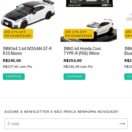
ATÉ 17% OFF
ATÉ 17% OFF
ATÉ
EM QUANTIDADE
EM QUANTIDADE
EM
INNO64 1:64 NISSAN GT-R
INNO 64 Honda Civic
INN
R35 Nismo
TYPR-R (FK8) White
Blu
R$245,00
R$254,00
R$2
R$237,65
com
Pix
R$246,38
com
Pix
R$2
ASSINE A NEWSLETTER E NÃO PERCA NENHUMA NOVIDADE!